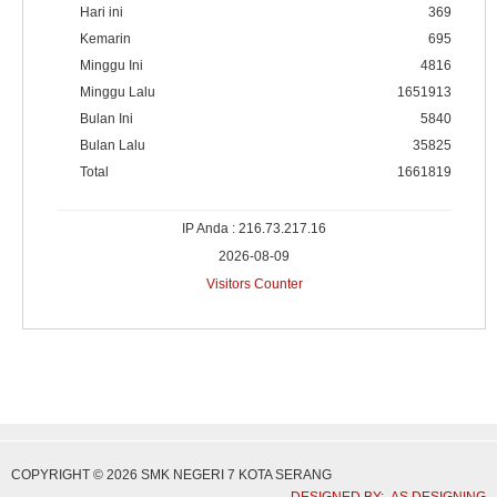
Hari ini
369
Kemarin
695
Minggu Ini
4816
Minggu Lalu
1651913
Bulan Ini
5840
Bulan Lalu
35825
Total
1661819
IP Anda : 216.73.217.16
2026-08-09
Visitors Counter
COPYRIGHT © 2026 SMK NEGERI 7 KOTA SERANG
DESIGNED BY: AS DESIGNING